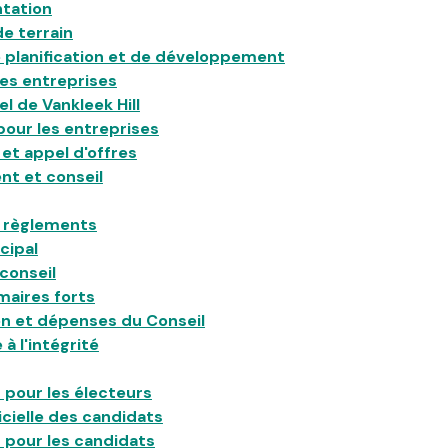
ntation
de terrain
de planification et de développement
es entreprises
el de Vankleek Hill
our les entreprises
et appel d'offres
t et conseil
t règlements
cipal
conseil
maires forts
n et dépenses du Conseil
à l'intégrité
 pour les électeurs
icielle des candidats
 pour les candidats