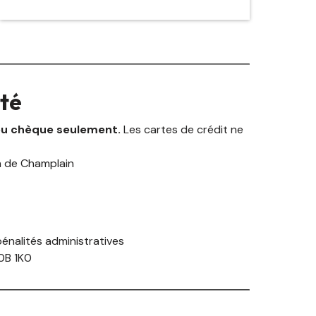
ité
 ou chèque seulement.
Les cartes de crédit ne
on de Champlain
pénalités administratives
K0B 1K0