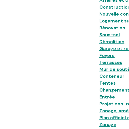
Affaires et
Construction
Nouvelle con
Logement su
Rénovation
Sous-sol
Démolition
Garage et r
Foyers
Terrasses
Mur de sou
Conteneur
Tentes
Changement
Entrée
Projet non-r
Zonage, am
Plan officie
Zonage