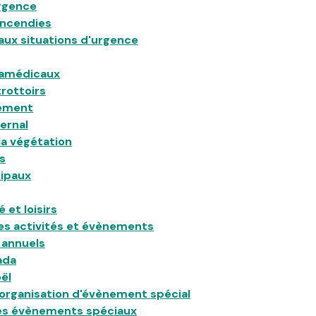
urgence
incendies
aux situations d'urgence
ramédicaux
rottoirs
ement
vernal
la végétation
s
cipaux
et loisirs
es activités et évènements
annuels
ada
ël
'organisation d'évènement spécial
es évènements spéciaux