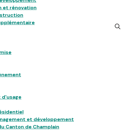
 développement
 et rénovation
struction
pplémentaire
Open
the
search
form
emise
tènement
 d'usage
ésidentiel
énagement et développement
l du Canton de Champlain