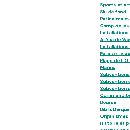
Sports et ac
Ski de fond
Patinoires e
Camp de jou
Installations 
Aréna de Vank
Installations
Parcs et esp
Plage de L'Or
Marina
Subventions
Subvention
Subvention 
Commandit
Bourse
Bibliothèque
Organismes 
Histoire et 