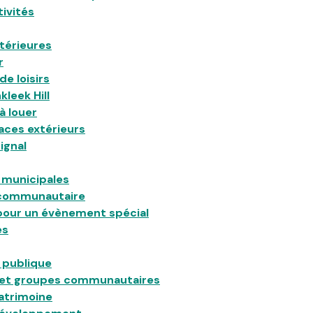
tivités
xtérieures
r
de loisirs
leek Hill
 à louer
aces extérieurs
ignal
 municipales
 communautaire
pour un évènement spécial
es
 publique
et groupes communautaires
patrimoine