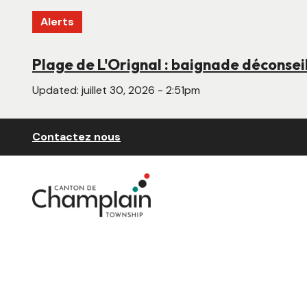
Aller
Alerts
au
contenu
principal
Plage de L'Orignal : baignade déconseil
Nouveau site Web en construction
Updated:
Updated:
juillet 30, 2026 - 2:51pm
juin 22, 2026 - 4:55pm
Header
Contactez nous