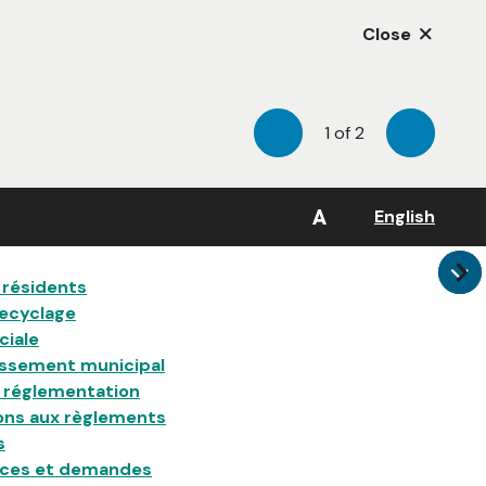
Close
1
of
2
Previous
Next
A
English
 résidents
recyclage
ciale
issement municipal
a réglementation
ons aux règlements
s
ences et demandes