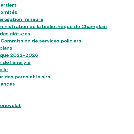
artiers
comités
érogation mineure
ministration de la bibliothèque de Champlain
des clôtures
a Commission de services policiers
plans
gique 2022-2026
 de l'énergie
elle
r des parcs et loisirs
nances
é
bénévolat