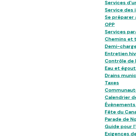
Services d'
Service des 
Se préparer 
OPP
Services pa
Chemins et t
Demi-charg
Entretien hi
Contrôle de 
Eau et égout
Drains muni
Taxes
Communauté 
Calendrier d
Évènements 
Fête du Can
Parade de No
Guide pour l
Exigences d