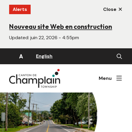
Aller
Alerts
Close
au
contenu
principal
Nouveau site Web en construction
Updated:
juin 22, 2026 - 4:55pm
Open
A
English
the
search
form
Menu
Image