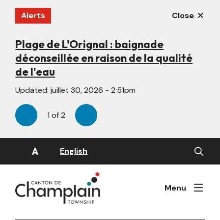
Aller
Alerts
Close
au
contenu
principal
Plage de L'Orignal : baignade
Nouveau site Web en construction
déconseillée en raison de la qualité
Updated:
juin 22, 2026 - 4:55pm
de l'eau
Updated:
juillet 30, 2026 - 2:51pm
1
of
2
Previous
Next
Open
A
English
the
search
form
Menu