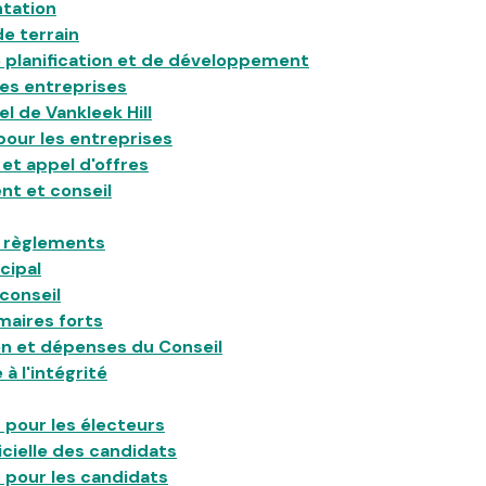
ntation
de terrain
de planification et de développement
es entreprises
el de Vankleek Hill
our les entreprises
et appel d'offres
t et conseil
t règlements
cipal
conseil
maires forts
n et dépenses du Conseil
à l'intégrité
 pour les électeurs
icielle des candidats
 pour les candidats