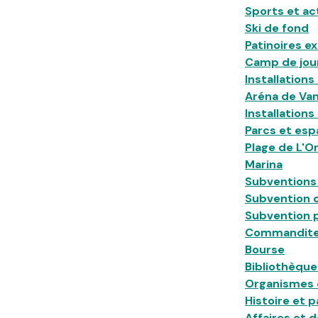
Sports et ac
Ski de fond
Patinoires e
Camp de jou
Installations 
Aréna de Vank
Installations
Parcs et esp
Plage de L'Or
Marina
Subventions
Subvention
Subvention 
Commandit
Bourse
Bibliothèque
Organismes 
Histoire et 
Affaires et