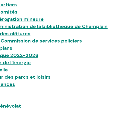
artiers
comités
érogation mineure
ministration de la bibliothèque de Champlain
des clôtures
a Commission de services policiers
plans
gique 2022-2026
 de l'énergie
elle
r des parcs et loisirs
nances
é
bénévolat