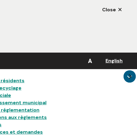
Close
A
English
 résidents
recyclage
ciale
issement municipal
a réglementation
ons aux règlements
s
ences et demandes