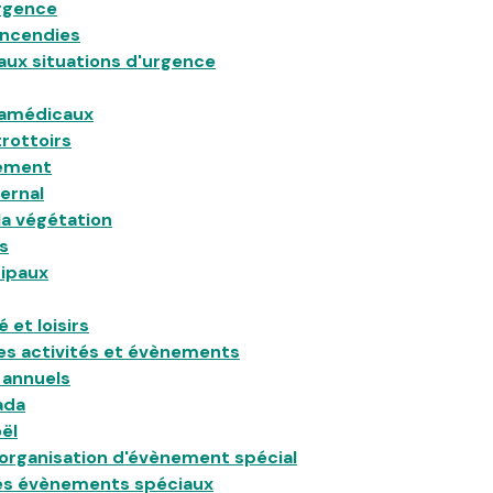
urgence
incendies
aux situations d'urgence
ramédicaux
rottoirs
ement
vernal
la végétation
s
cipaux
et loisirs
es activités et évènements
annuels
ada
ël
'organisation d'évènement spécial
es évènements spéciaux