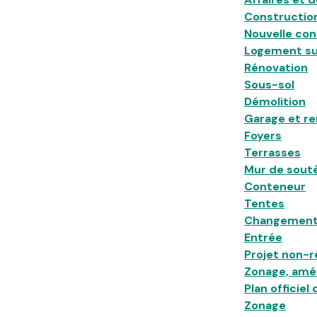
Construction
Nouvelle con
Logement su
Rénovation
Sous-sol
Démolition
Garage et r
Foyers
Terrasses
Mur de sou
Conteneur
Tentes
Changement
Entrée
Projet non-r
Zonage, am
Plan officie
Zonage