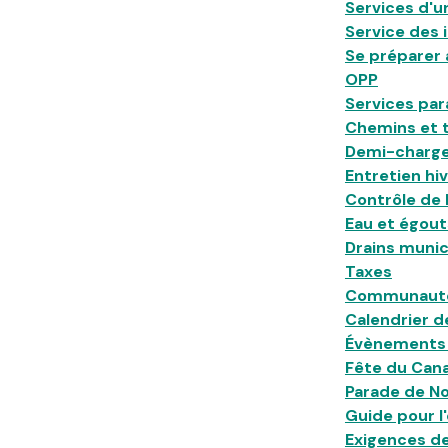
Services d'
Service des 
Se préparer 
OPP
Services pa
Chemins et t
Demi-charg
Entretien hi
Contrôle de 
Eau et égout
Drains muni
Taxes
Communauté 
Calendrier d
Évènements 
Fête du Can
Parade de No
Guide pour l
Exigences d