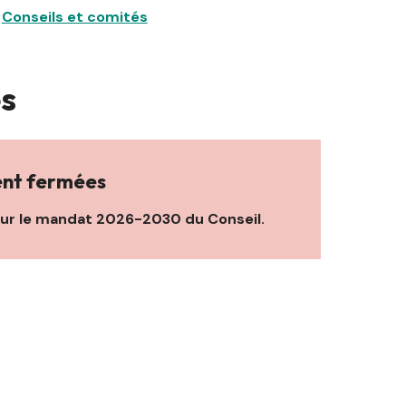
Conseils et comités
es
ent fermées
ur le mandat 2026-2030 du Conseil.