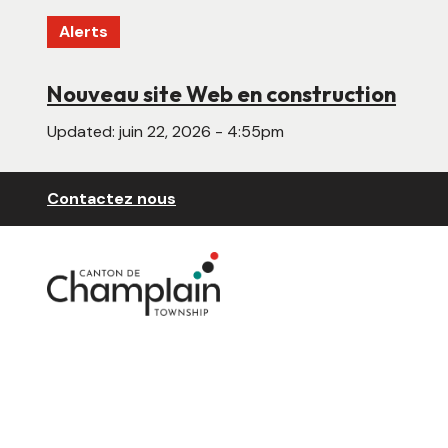
Aller
Alerts
au
contenu
principal
Nouveau site Web en construction
Updated:
juin 22, 2026 - 4:55pm
Header
Contactez nous