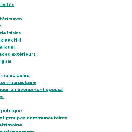
tivités
xtérieures
r
de loisirs
leek Hill
 à louer
aces extérieurs
ignal
 municipales
 communautaire
pour un évènement spécial
es
 publique
et groupes communautaires
patrimoine
 développement