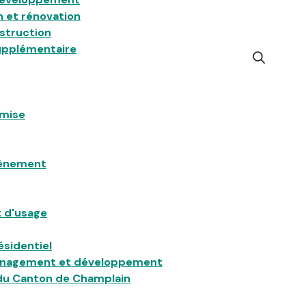
 et rénovation
struction
pplémentaire
Open
the
search
form
emise
tènement
 d'usage
ésidentiel
énagement et développement
l du Canton de Champlain