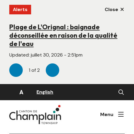
Aller
Alerts
Close
au
contenu
principal
Plage de L'Orignal : baignade
Nouveau site Web en construction
déconseillée en raison de la qualité
Updated:
juin 22, 2026 - 4:55pm
de l'eau
Updated:
juillet 30, 2026 - 2:51pm
1
of
2
Previous
Next
Open
A
English
the
search
form
Menu